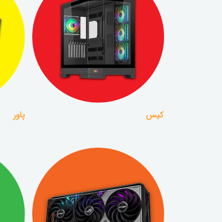
کیس
پاور