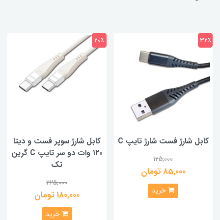
20٪
32٪
کابل شارژ فست شارژ تایپ C
کابل شارژ سوپر فست و دیتا
۱۲۰ وات دو سر تایپ C گرین
125,000
تک
85,000 تومان
225,000
خرید
180,000 تومان
خرید