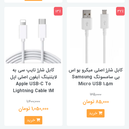
13٪
32٪
کابل شارژ اصلی میکرو یو اس
کابل شارژ تایپ سی به
بی سامسونگ Samsung
لایتنینگ آیفون اصلی اپل
Apple USB-C To
Micro USB 1.5m
Lightning Cable 1M
125,000
85,000 تومان
1,200,000
1,050,000 تومان
خرید
خرید