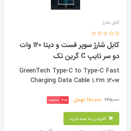
کابل شارژ
کابل شارژ سوپر فست و دیتا ۱۲۰ وات
دو سر تایپ C گرین تک
GreenTech Type-C to Type-C Fast
Charging Data Cable 1.2m 120w
180,000
تومان
225,000
تخفیف
20٪
افزودن به سبدخرید