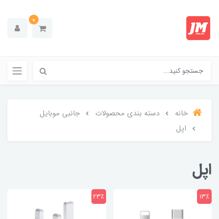
0
خانه
دسته بندی محصولات
جانبی موبایل
اپل
اپل
23٪
13٪