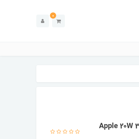
0
اپل Apple 20W 3pin USB-C