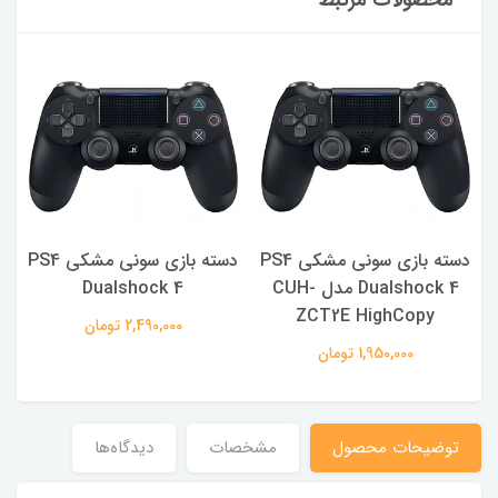
محصولات مرتبط
PS4
دسته بازی سونی مشکی PS4
دسته بازی سونی مشکی PS4
Dualshock 4 مدل CUH-
Dualshock 4
ZCT2E HighCopy
2,490,000 تومان
1,950,000 تومان
توضیحات محصول
مشخصات
دیدگاه‌ها