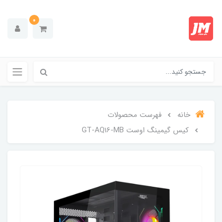
0
خانه
فهرست محصولات
کیس گیمینگ اوست GT-AQ16-MB