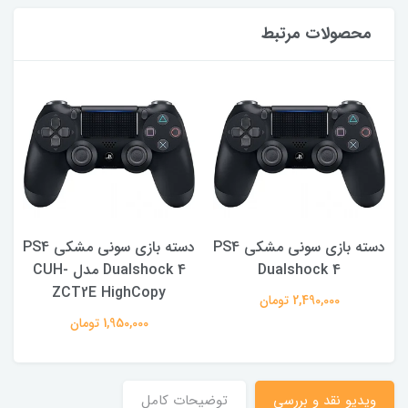
محصولات مرتبط
PS4
دسته بازی سونی مشکی PS4
دسته بازی سونی مشکی PS4
Dualshock 4
Dualshock 4 مدل CUH-
ZCT2E HighCopy
2,490,000 تومان
1,950,000 تومان
ویدیو نقد و بررسی
توضیحات کامل