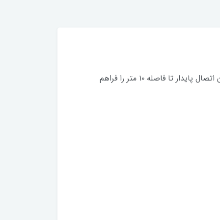
یک مدل سبک و ارگونومیک با طراحی مناسب برای استفاده روزمره است. از **بلوتوث 5.0** پشتیبانی می‌کند و امکان اتصال پایدار تا فاصله ۱۰ متر را فراهم