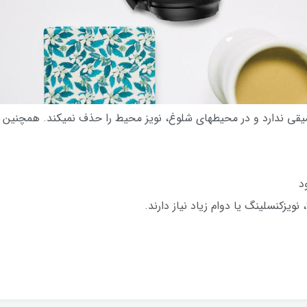
یفیت صدا متوسط است، باس (Bass) عمیقی ندارد و در محیطهای شلوغ، نویز محیط را حذف نمی
ود
نویزکنسلینگ یا دوام زیاد نیاز دارند.