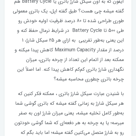
آیفون که به اون سیکل شارژ باتری یا Battery Cycle هم
گفته میشه چی هست؟ طبق گفته اپل، یک باتری معمولی
طوری طراحی شده تا 80 درصد ظرفیت اولیه خودش رو
طی 500 تا Battery Cycle در شرایط نرمال حفظ کنه و
این یعنی به‌طور تقریبی به ازای هر 25 سیکل شارژ، 1
درصد از مقدار Maximum Capacity کاهش پیدا میکنه و
ممکنه بعد از اتمام این تعداد از چرخه باتری، میزان
نگهداری شارژ باتری کم‌کم کاهش پیدا کنه. اما اصلاً این
چرخه باتری چطوری محاسبه میشه؟
با شنیدن عبارت سیکل شارژ باتری ، ممکنه فکر کنین که
هر سیکل شارژ به زمانی گفته میشه که باتری گوشی شما
به‌طور کامل تخلیه میشه، یعنی میزان شارژ اون به صفر
میرسه؛ یا یه چرخه به هر دفعه‌ای که شما گوشی خودتون
رو به شارژ متصل می‌کنین گفته میشه؛ اما باید بگم که