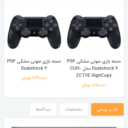
PS4
دسته بازی سونی مشکی PS4
دسته بازی سونی مشکی PS4
Dualshock 4 مدل CUH-
Dualshock 4
ZCT2E HighCopy
2,490,000 تومان
1,950,000 تومان
نقد و بررسی
مشخصات
دیدگاه‌ها