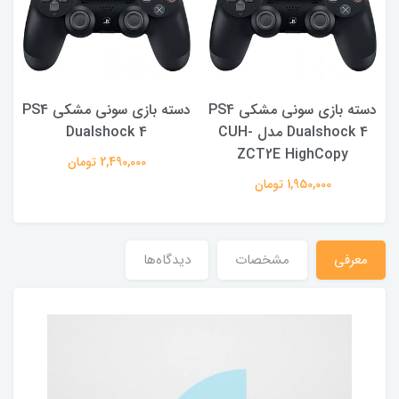
PS4
دسته بازی سونی مشکی PS4
دسته بازی سونی مشکی PS4
Dualshock 4 مدل CUH-
Dualshock 4
ZCT2E HighCopy
2,490,000 تومان
1,950,000 تومان
معرفی
مشخصات
دیدگاه‌ها