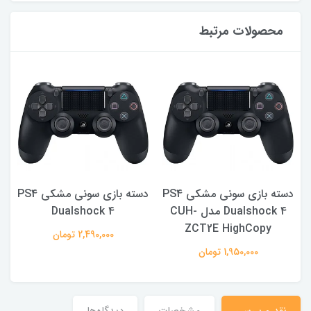
محصولات مرتبط
PS4
دسته بازی سونی مشکی PS4
دسته بازی سونی مشکی PS4
Dualshock 4 مدل CUH-
Dualshock 4
ZCT2E HighCopy
2,490,000 تومان
1,950,000 تومان
نقد و بررسی
مشخصات
دیدگاه‌ها