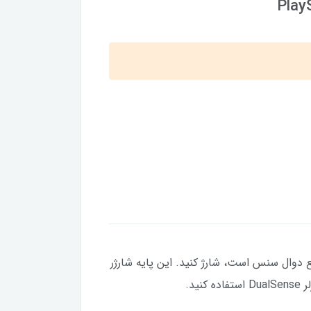
Play
Dual را به صورت همزمان از پورت EXT که مخصوص شارژ سریع دوال سنس است، شارژ کنید. این پایه شارژر