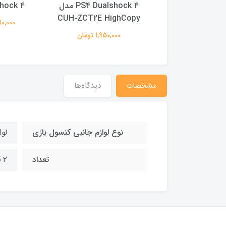
PS4 Dualshoc
PS4 Dualshock 4 مدل
hock 4
CUH-ZCT2E HighCopy
2,490,00 تومان
2,490,000
1,950,000 تومان
مشخصات
دیدگاه‌ها
نوع لوازم جانبی کنسول بازی
لو
تعداد
۲ قلم