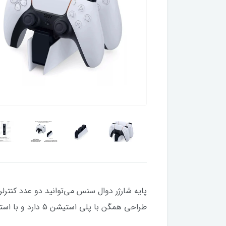
طراحی همگن با پلی استیشن 5 دارد و با استفاده از آن، دیگر لازم نیست از پورت‌های پلی استیشن 5 برای شارژ کنترلر DualSense استفاده کنید.