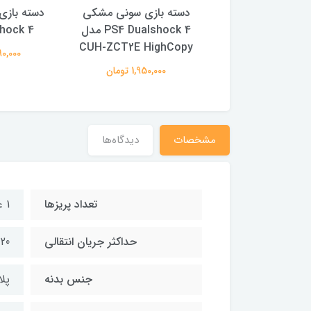
بازی سونی مشکی
دسته بازی سونی مشکی
دسته باز
PS4 Dualshoc
PS4 Dualshock 4 مدل
hock 4
CUH-ZCT2E HighCopy
2,490,00 تومان
2,490,000
1,950,000 تومان
مشخصات
دیدگاه‌ها
تعداد پریزها
1 عدد
حداکثر جریان انتقالی
20 آمپر
جنس بدنه
پل